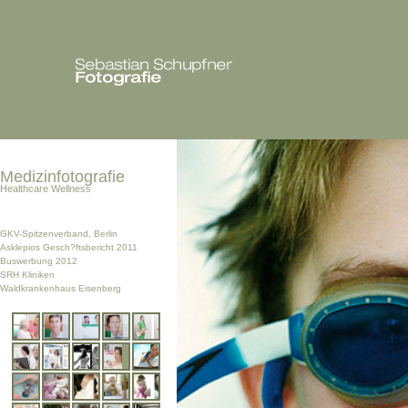
Medizinfotografie
Healthcare Wellness
GKV-Spitzenverband, Berlin
Asklepios Gesch?ftsbericht 2011
Buswerbung 2012
SRH Kliniken
Waldkrankenhaus Eisenberg