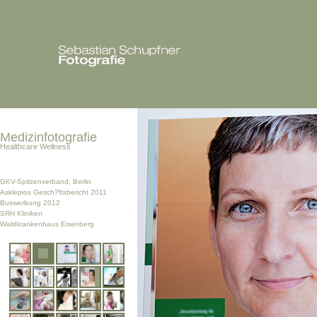
Medizinfotografie
Healthcare Wellness
GKV-Spitzenverband, Berlin
Asklepios Gesch?ftsbericht 2011
Buswerbung 2012
SRH Kliniken
Waldkrankenhaus Eisenberg