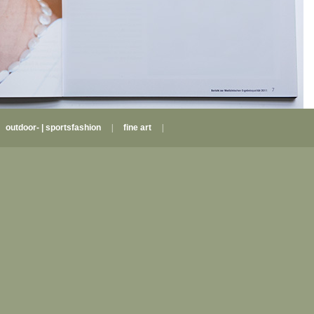
|
outdoor- | sportsfashion
|
fine art
|